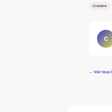
Croisière
C
← Voir tous l