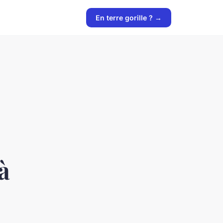
En terre gorille ? →
à