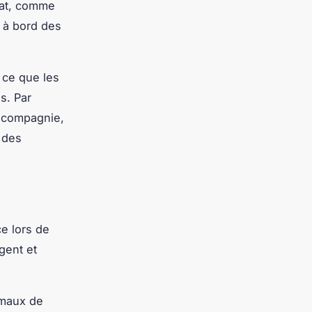
hat, comme
 à bord des
à ce que les
s. Par
e compagnie,
 des
ce lors de
gent et
imaux de