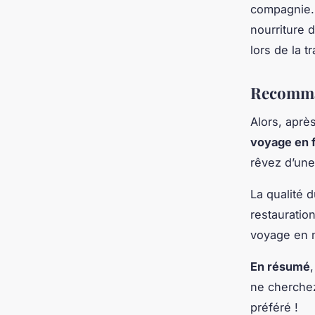
compagnie. 
nourriture d
lors de la t
Recomman
Alors, aprè
voyage en f
rêvez d’une
La qualité d
restauratio
voyage en m
En résumé
ne cherchez
préféré !