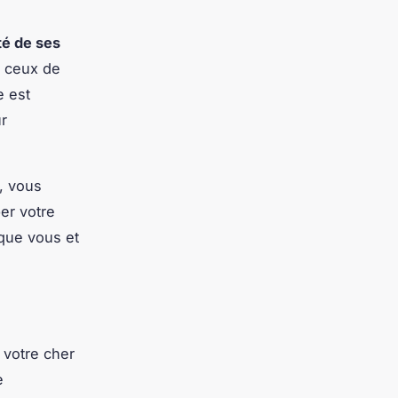
té de ses
t ceux de
e est
r
t, vous
er votre
 que vous et
 votre cher
e