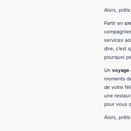
Alors, prêts
Partir en
cr
compagnies 
services ad
dire, c’est
pourquoi p
Un
voyage 
moments de 
de votre fé
une restaur
pour vous o
Alors, prêt