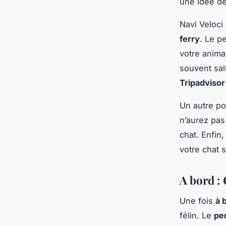
une idée de
Navi Veloci
ferry
. Le p
votre anima
souvent sal
Tripadvisor
Un autre poi
n’aurez pas
chat. Enfin
votre chat 
A bord :
Une fois
à 
félin. Le
pe