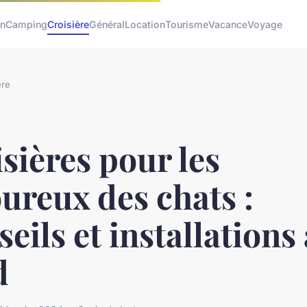
an
Camping
Croisière
Général
Location
Tourisme
Vacance
Voyage
ère
sières pour les
ureux des chats :
eils et installations 
d