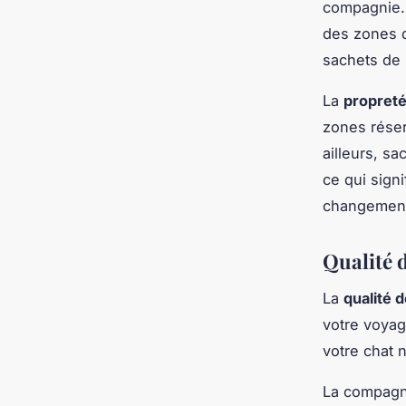
compagnie. 
des zones d
sachets de 
La
propreté
zones réser
ailleurs, s
ce qui sign
changement
Qualité d
La
qualité d
votre voyag
votre chat n
La compagn