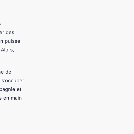
s
er des
on puisse
Alors,
ne de
 s’occuper
mpagnie et
es en main