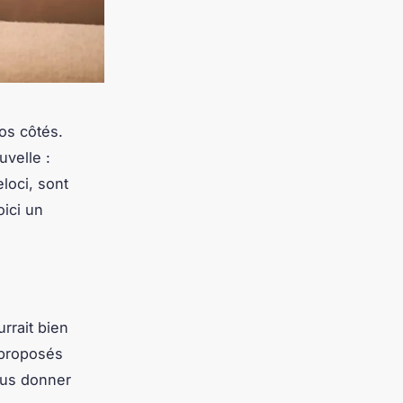
os côtés.
uvelle :
loci, sont
oici un
rrait bien
s proposés
us donner