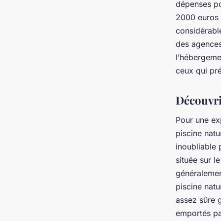
dépenses pou
2000 euros 
considérable
des agences
l’hébergemen
ceux qui pré
Découvrir
Pour une ex
piscine natu
inoubliable 
située sur l
généralemen
piscine natu
assez sûre g
emportés par