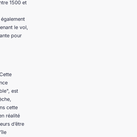
ntre 1500 et
e également
nant le vol,
sante pour
 Cette
ence
le", est
èche,
ns cette
en réalité
eurs d’être
île