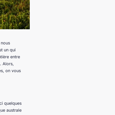
e nous
st un qui
ntière entre
. Alors,
es, on vous
ici quelques
que australe