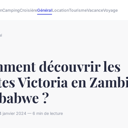
an
Camping
Croisière
Général
Location
Tourisme
Vacance
Voyage
l
ment découvrir les
es Victoria en Zambi
babwe ?
 janvier 2024 — 6 min de lecture