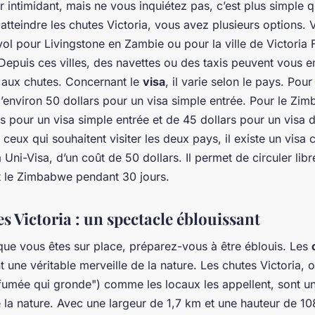
 intimidant, mais ne vous inquiétez pas, c’est plus simple qu
 atteindre les chutes Victoria, vous avez plusieurs options.
vol pour
Livingstone
en Zambie ou pour la
ville
de Victoria F
epuis ces villes, des navettes ou des taxis peuvent vous
 aux chutes. Concernant le
visa
, il varie selon le pays. Pou
d’environ 50 dollars pour un visa simple entrée. Pour le Zim
s pour un visa simple entrée et de 45 dollars pour un visa 
 ceux qui souhaitent visiter les deux pays, il existe un vis
Uni-Visa, d’un coût de 50 dollars. Il permet de circuler lib
t le Zimbabwe pendant 30 jours.
s Victoria : un spectacle éblouissant
que vous êtes sur place, préparez-vous à être éblouis. Les
 une véritable merveille de la nature. Les chutes Victoria, o
 fumée qui gronde") comme les locaux les appellent, sont un
la nature. Avec une largeur de 1,7 km et une hauteur de 10