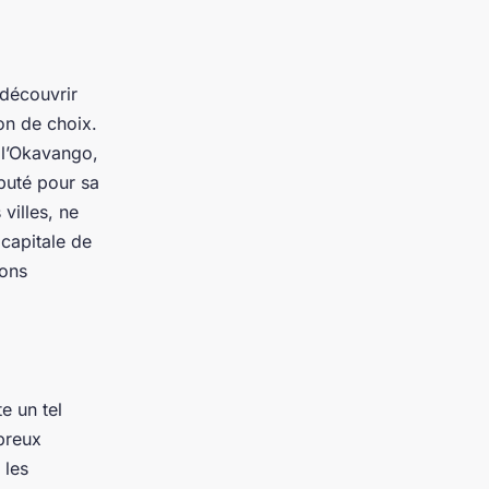
 découvrir
on de choix.
e l’Okavango,
éputé pour sa
villes, ne
capitale de
ions
e un tel
breux
 les