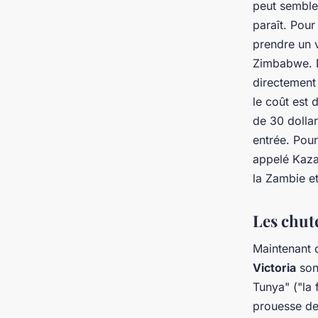
peut sembler
paraît. Pour
prendre un 
Zimbabwe. D
directement
le coût est 
de 30 dollar
entrée. Pour
appelé Kaza 
la Zambie e
Les chute
Maintenant 
Victoria
sont
Tunya
" ("la
prouesse de 