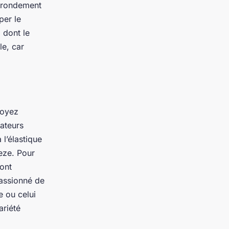
grondement
per le
 dont le
le, car
soyez
mateurs
l’élastique
eze
. Pour
sont
passionné de
 ou celui
ariété