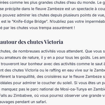
érées comme les plus grandes chutes d’eau du monde. Le 
 se précipite dans le
fleuve Zambeze
est un spectacle à cou
s pouvez admirer les chutes depuis plusieurs points de vue,
 est le "Knife-Edge Bridge". N’oubliez pas votre imperméab
éé par les chutes vous trempa assurément !
 autour des chutes Victoria
chutes, de nombreuses
activités
vous attendent. Que vous 
ou amateurs de nature, il y en a pour tous les goûts. Les a
 trouveront leur bonheur avec des activités comme le saut à 
nt des chutes Victoria ou le rafting en eau vive sur le
Zamb
fèrent la tranquillité, des croisières sur le fleuve Zambeze 
déales pour admirer le coucher du soleil. Si vous êtes un 
ne manquez pas le
parc national
de Mosi-oa-Tunya en Zambie
 Falls au Zimbabwe, où vous pourrez observer une grande v
sauvages pendant un
safari
.