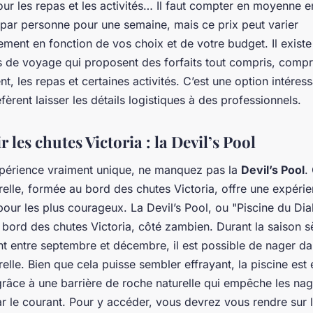
r les repas et les activités… Il faut compter en moyenne e
par personne pour une semaine, mais ce prix peut varier
ment en fonction de vos choix et de votre budget. Il exist
 de voyage qui proposent des forfaits tout compris, compre
t, les repas et certaines activités. C’est une option intéres
fèrent laisser les détails logistiques à des professionnels.
 les chutes Victoria : la Devil’s Pool
périence vraiment unique, ne manquez pas la
Devil’s Pool
.
relle, formée au bord des chutes Victoria, offre une expéri
pour les plus courageux. La Devil’s Pool, ou "Piscine du Diab
e bord des chutes Victoria, côté zambien. Durant la saison s
t entre septembre et décembre, il est possible de nager da
relle. Bien que cela puisse sembler effrayant, la piscine est 
râce à une barrière de roche naturelle qui empêche les nag
 le courant. Pour y accéder, vous devrez vous rendre sur l’