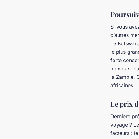
Poursuivr
Si vous ave
d’autres mer
Le Botswana,
le plus gran
forte concen
manquez pas
la Zambie. C
africaines.
Le prix d
Dernière pr
voyage ? Le
facteurs : le