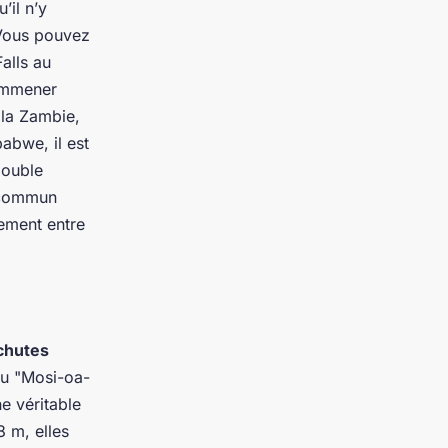
’il n’y
 Vous pouvez
alls au
 emmener
r la Zambie,
babwe, il est
double
a commun
rement entre
chutes
u "
Mosi-oa-
e véritable
8 m, elles