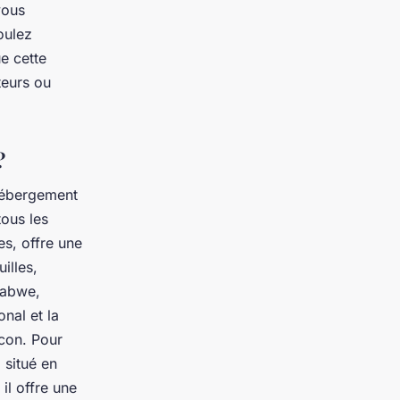
vous
oulez
e cette
teurs ou
?
’hébergement
tous les
es, offre une
illes,
babwe
,
onal et la
con. Pour
 situé en
il offre une