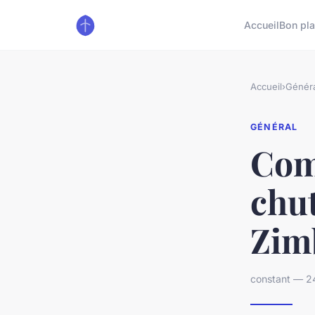
Accueil
Bon pl
Accueil
›
Généra
GÉNÉRAL
Com
chut
Zim
constant — 24