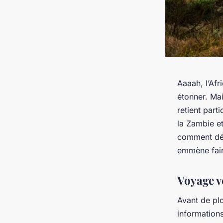
Aaaah, l’Afr
étonner. Mai
retient parti
la
Zambie
et
comment déc
emmène faire
Voyage ve
Avant de plo
information